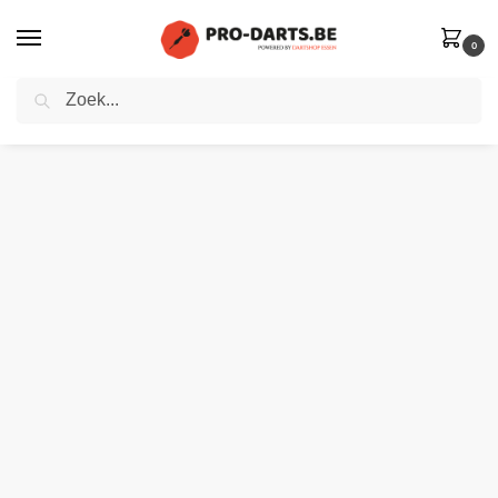
0
Zoeken
Home
Winkel
Dart flights
Winmau set van 3 flights | Prism Delta Blade 6
»
»
»