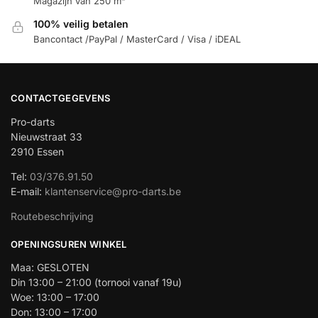
Magazijn van 250 m²
100% veilig betalen
Bancontact /PayPal / MasterCard / Visa / iDEAL
CONTACTGEGEVENS
Pro-darts
Nieuwstraat 33
2910 Essen
Tel:
03/376.91.50
E-mail:
klantenservice@pro-darts.be
Routebeschrijving
OPENINGSUREN WINKEL
Maa: GESLOTEN
Din 13:00 – 21:00 (tornooi vanaf 19u)
Woe: 13:00 – 17:00
Don: 13:00 – 17:00