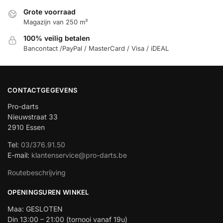
Grote voorraad
Magazijn van 250 m²
100% veilig betalen
Bancontact /PayPal / MasterCard / Visa / iDEAL
CONTACTGEGEVENS
Pro-darts
Nieuwstraat 33
2910 Essen
Tel:
03/376.91.50
E-mail:
klantenservice@pro-darts.be
Routebeschrijving
OPENINGSUREN WINKEL
Maa: GESLOTEN
Din 13:00 – 21:00 (tornooi vanaf 19u)