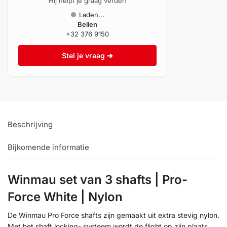
Hij helpt je graag verder!
Laden...
Bellen
+32 376 9150
Stel je vraag ➔
Beschrijving
Bijkomende informatie
Winmau set van 3 shafts | Pro-
Force White | Nylon
De Winmau Pro Force shafts zijn gemaakt uit extra stevig nylon.
Met het shaft locking- systeem wordt de flight op zijn plaats