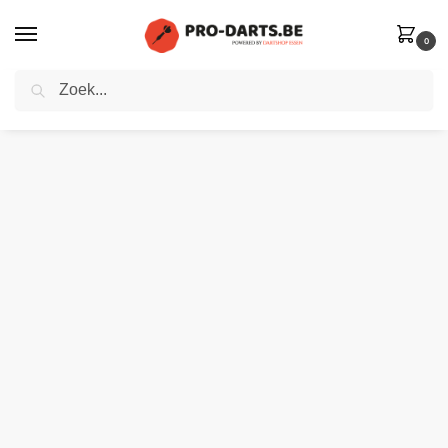
0
Zoeken
Home
Winkel
Dart shafts
Winmau set van 3 shafts | Pro-Force White | Nylon
»
»
»