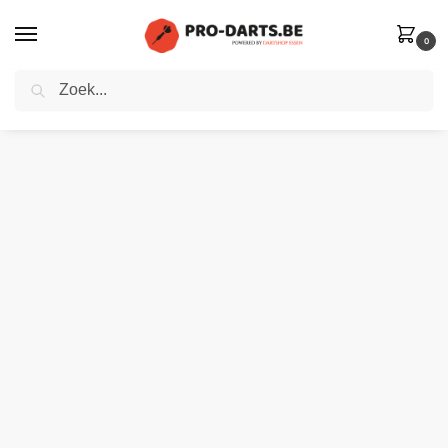
0
Zoeken
Home
Winkel
Dartpijlen steeltip
Red Dragon Delta 1 | Steeltip dartpijlen | 90% Tungsten
»
»
»