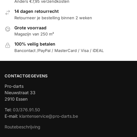
Anders €7,95 verzendkosten
14 dagen retourrecht
Retourneer je bestelling binnen 2 weken
Grote voorraad
Magazijn van 250 m²
100% veilig betalen
Bancontact /PayPal / MasterCard / Visa / iDEAL
CONTACTGEGEVENS
Pro-darts
Nieuwstraat 33
2910 Essen
Tel:
03/376.91.50
E-mail:
klantenservice@pro-darts.be
Routebeschrijving