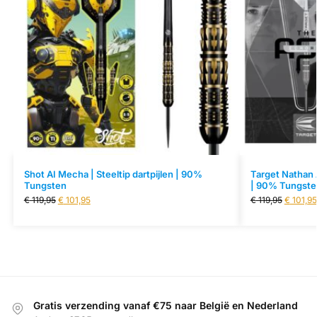
Shot AI Mecha | Steeltip dartpijlen | 90%
Target Nathan A
Tungsten
| 90% Tungsten
€
119,95
€
101,95
€
119,95
€
101,95
Gratis verzending vanaf €75 naar België en Nederland